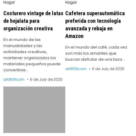
Posted
Posted
Hogar
Hogar
in
in
Costurero vintage de latas
Cafetera superautomática
de hojalata para
preferida con tecnología
organización creativa
avanzada y rebaja en
Amazon
En el mundo de las
manualidades y las
En el mundo del café, cada vez
actividades creativas,
son más los amantes que
mantener organizados los
buscan disfrutar de una taza…
materiales pequeños puede
art809com
6 de July de 2025
convertirse…
art809com
6 de July de 2025