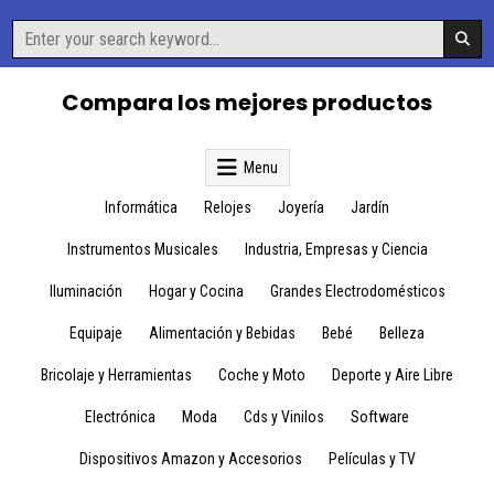
Skip
Search
to
for:
content
Compara los mejores productos
Menu
Informática
Relojes
Joyería
Jardín
Instrumentos Musicales
Industria, Empresas y Ciencia
Iluminación
Hogar y Cocina
Grandes Electrodomésticos
Equipaje
Alimentación y Bebidas
Bebé
Belleza
Bricolaje y Herramientas
Coche y Moto
Deporte y Aire Libre
Electrónica
Moda
Cds y Vinilos
Software
Dispositivos Amazon y Accesorios
Películas y TV