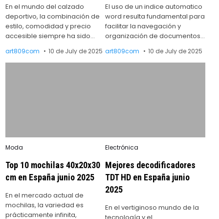
En el mundo del calzado
El uso de un indice automatico
deportivo, la combinación de
word resulta fundamental para
estilo, comodidad y precio
facilitar la navegación y
accesible siempre ha sido…
organización de documentos…
art809com
10 de July de 2025
art809com
10 de July de 2025
Posted
Posted
Moda
Electrónica
in
in
Top 10 mochilas 40x20x30
Mejores decodificadores
cm en España junio 2025
TDT HD en España junio
2025
En el mercado actual de
mochilas, la variedad es
En el vertiginoso mundo de la
prácticamente infinita,
tecnología y el