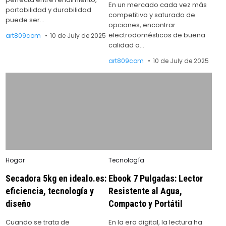
En un mercado cada vez más
portabilidad y durabilidad
competitivo y saturado de
puede ser…
opciones, encontrar
electrodomésticos de buena
art809com
10 de July de 2025
calidad a…
art809com
10 de July de 2025
Posted
Posted
Hogar
Tecnología
in
in
Secadora 5kg en idealo.es:
Ebook 7 Pulgadas: Lector
eficiencia, tecnología y
Resistente al Agua,
diseño
Compacto y Portátil
Cuando se trata de
En la era digital, la lectura ha