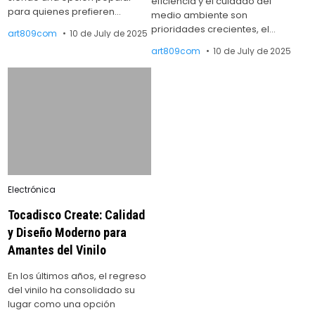
eficiencia y el cuidado del
para quienes prefieren…
medio ambiente son
prioridades crecientes, el…
art809com
10 de July de 2025
art809com
10 de July de 2025
Posted
Electrónica
in
Tocadisco Create: Calidad
y Diseño Moderno para
Amantes del Vinilo
En los últimos años, el regreso
del vinilo ha consolidado su
lugar como una opción