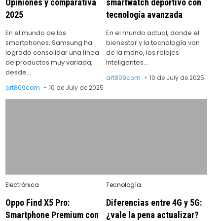
Opiniones y comparativa
smartwatch deportivo con
2025
tecnología avanzada
En el mundo de los
En el mundo actual, donde el
smartphones, Samsung ha
bienestar y la tecnología van
logrado consolidar una línea
de la mano, los relojes
de productos muy variada,
inteligentes…
desde…
art809com
10 de July de 2025
art809com
10 de July de 2025
Posted
Posted
Electrónica
Tecnología
in
in
Oppo Find X5 Pro:
Diferencias entre 4G y 5G:
Smartphone Premium con
¿vale la pena actualizar?