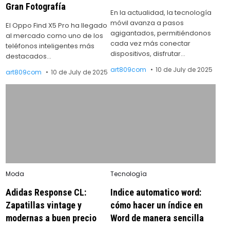
Gran Fotografía
En la actualidad, la tecnología
móvil avanza a pasos
El Oppo Find X5 Pro ha llegado
agigantados, permitiéndonos
al mercado como uno de los
cada vez más conectar
teléfonos inteligentes más
dispositivos, disfrutar…
destacados…
art809com
10 de July de 2025
art809com
10 de July de 2025
Posted
Posted
Moda
Tecnología
in
in
Adidas Response CL:
Indice automatico word:
Zapatillas vintage y
cómo hacer un índice en
modernas a buen precio
Word de manera sencilla