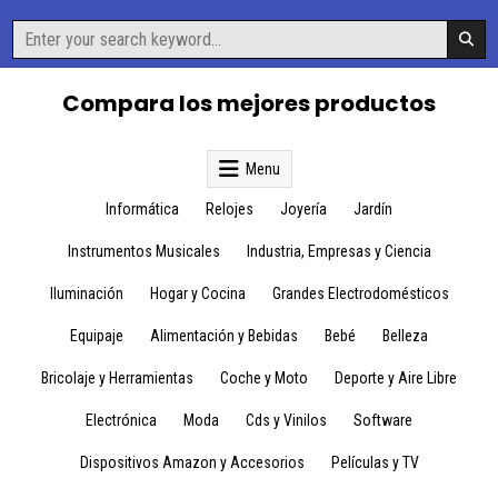
Skip
Search
to
for:
content
Compara los mejores productos
Menu
Informática
Relojes
Joyería
Jardín
Instrumentos Musicales
Industria, Empresas y Ciencia
Iluminación
Hogar y Cocina
Grandes Electrodomésticos
Equipaje
Alimentación y Bebidas
Bebé
Belleza
Bricolaje y Herramientas
Coche y Moto
Deporte y Aire Libre
Electrónica
Moda
Cds y Vinilos
Software
Dispositivos Amazon y Accesorios
Películas y TV