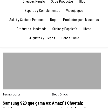
Cheques Regalo
Otros Productos
Blog
Zapatos y Complementos
Videojuegos
Salud y Cuidado Personal
Ropa
Productos para Mascotas
Productos Handmade
Oficina y Papelería
Libros
Juguetes y Juegos
Tienda Kindle
Posted
Posted
Tecnología
Electrónica
in
in
Samsung S23 que gama es:
Amazfit Cheetah: