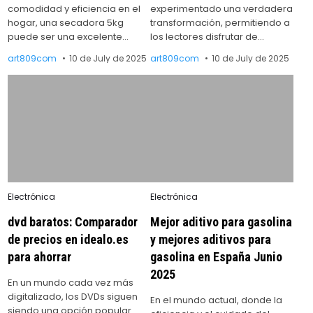
comodidad y eficiencia en el
experimentado una verdadera
hogar, una secadora 5kg
transformación, permitiendo a
puede ser una excelente…
los lectores disfrutar de…
art809com
10 de July de 2025
art809com
10 de July de 2025
Posted
Posted
Electrónica
Electrónica
in
in
dvd baratos: Comparador
Mejor aditivo para gasolina
de precios en idealo.es
y mejores aditivos para
para ahorrar
gasolina en España Junio
2025
En un mundo cada vez más
digitalizado, los DVDs siguen
En el mundo actual, donde la
siendo una opción popular