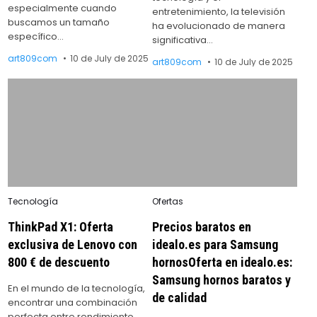
especialmente cuando
entretenimiento, la televisión
buscamos un tamaño
ha evolucionado de manera
específico…
significativa…
art809com
10 de July de 2025
art809com
10 de July de 2025
Posted
Posted
Tecnología
Ofertas
in
in
ThinkPad X1: Oferta
Precios baratos en
exclusiva de Lenovo con
idealo.es para Samsung
800 € de descuento
hornosOferta en idealo.es:
Samsung hornos baratos y
En el mundo de la tecnología,
de calidad
encontrar una combinación
perfecta entre rendimiento,